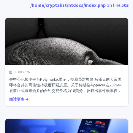
/home/cryptalist/htdocs/index.php
on line
503
预测市场对特斯拉与SpaceX合并持怀疑态度：到2026年前
06.08.2026
宣布合并的概率仅为18%...
去中心化预测平台Polymarket显示，交易员对埃隆·马斯克两大帝国
即将合并的可能性持极度怀疑态度。关于特斯拉与SpaceX在2026年
底前正式宣布合并的合约交易价格为18美分，反映出事件概率仅为
18%。这是一个不容忽视的信号：投入真金...
阅读更多