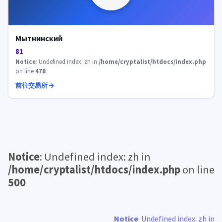
Мытнинский
81
Notice
: Undefined index: zh in
/home/cryptalist/htdocs/index.php
on line
478
前往交易所
Notice
: Undefined index: zh in
/home/cryptalist/htdocs/index.php
on line
500
Notice
: Undefined index: zh in