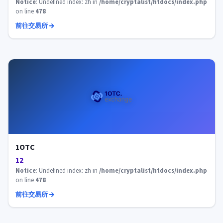
Notice
: Undefined index: zh in
/home/cryptalist/htdocs/index.php
on line
478
前往交易所
1OTC
12
Notice
: Undefined index: zh in
/home/cryptalist/htdocs/index.php
on line
478
前往交易所