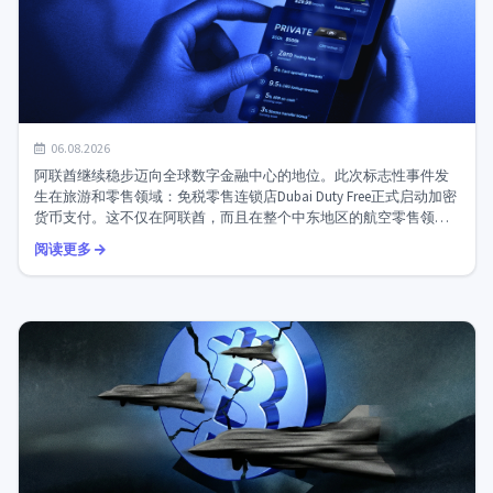
迪拜已成为加密货币中心：机场和航空公司接受数字资产
06.08.2026
支付...
阿联酋继续稳步迈向全球数字金融中心的地位。此次标志性事件发
生在旅游和零售领域：免税零售连锁店Dubai Duty Free正式启动加密
货币支付。这不仅在阿联酋，而且在整个中东地区的航空零售领域
都是首例。 与Crypto.com和阿联酋...
阅读更多