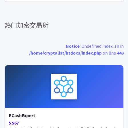
热门加密交易所
Notice
: Undefined index: zh in
/home/cryptalist/htdocs/index.php
on line
443
ECashExpert
5 567