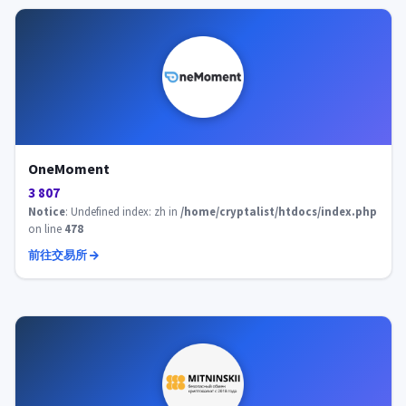
OneMoment
3 807
Notice
: Undefined index: zh in
/home/cryptalist/htdocs/index.php
on line
478
前往交易所