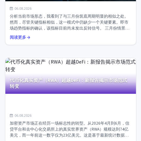
比特币重演三月行情：只差一个信号即可反转
06.08.2026
分析当前市场形态，我看到了与三月份筑底周期明显的相似之处。
然而，尽管关键指标相似，这一模式中仍缺少一个关键要素。即市
场趋势指标的确认，该指标目前尚未发出反转信号。 三月份情景如
何促成复苏 三月份三个重要条件同时出现，共同成为增长的催化
阅读更多
剂...
代币化真实资产（RWA）超越DeFi：新报告揭示市场范式
转变
06.08.2026
加密资产市场正在经历一场标志性的转型。从2026年4月到6月，信
贷平台和去中心化交易所上的真实世界资产（RWA）规模达到74亿
美元，而一年前这一数字仅为23亿美元。这是基于最新统计数据得