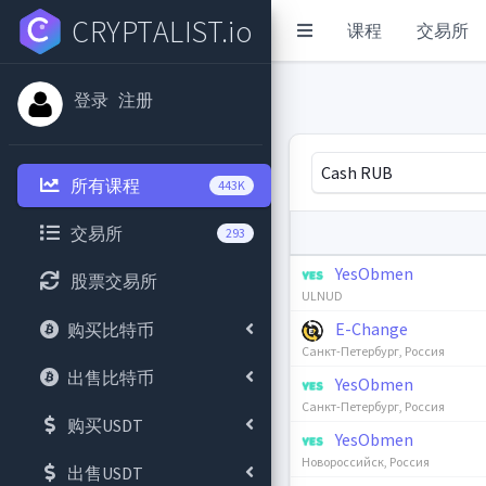
CRYPTALIST.io
课程
交易所
登录
注册
Cash RUB
所有课程
443K
交易所
293
YesObmen
股票交易所
ULNUD
E-Change
购买比特币
Санкт-Петербург, Россия
出售比特币
YesObmen
Санкт-Петербург, Россия
购买USDT
YesObmen
Новороссийск, Россия
出售USDT