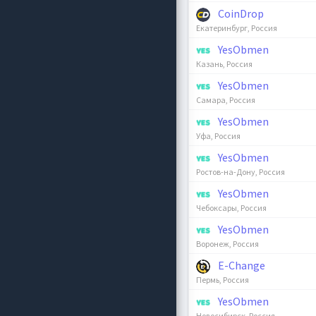
CoinDrop
Екатеринбург, Россия
YesObmen
Казань, Россия
YesObmen
Самара, Россия
YesObmen
Уфа, Россия
YesObmen
Ростов-на-Дону, Россия
YesObmen
Чебоксары, Россия
YesObmen
Воронеж, Россия
E-Change
Пермь, Россия
YesObmen
Новосибирск, Россия