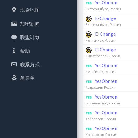
YesObmen
Екатеринбург, Россия
现金地图
E-Change
加密新闻
Екатеринбург, Россия
E-Change
联盟计划
Челябинск, Россия
E-Change
帮助
Симферополь, Россия
联系方式
YesObmen
Челябинск, Россия
黑名单
YesObmen
Астрахань, Россия
YesObmen
Владивосток, Россия
YesObmen
Хабаровск, Россия
YesObmen
Краснодар, Россия