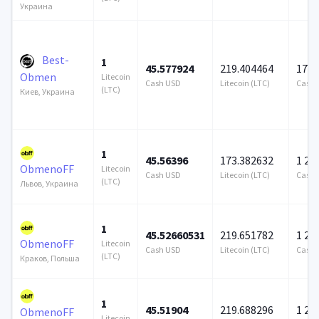
Украина
Best-
1
45.577924
219.404464
172 
Obmen
Litecoin
Cash USD
Litecoin (LTC)
Cash 
(LTC)
Киев, Украина
1
45.56396
173.382632
1 25
ObmenoFF
Litecoin
Cash USD
Litecoin (LTC)
Cash 
(LTC)
Львов, Украина
1
45.52660531
219.651782
1 25
ObmenoFF
Litecoin
Cash USD
Litecoin (LTC)
Cash 
(LTC)
Краков, Польша
1
45.51904
219.688296
1 25
ObmenoFF
Litecoin