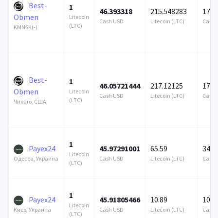
Best-
1
46.393318
215.548283
172 
Obmen
Litecoin
Cash USD
Litecoin (LTC)
Cash 
(LTC)
KMNSK(-)
Best-
1
46.05721444
217.12125
172 
Obmen
Litecoin
Cash USD
Litecoin (LTC)
Cash 
(LTC)
Чикаго, США
1
Payex24
45.97291001
65.59
343 
Litecoin
Cash USD
Litecoin (LTC)
Cash 
Одесса, Украина
(LTC)
1
Payex24
45.91805466
10.89
10 8
Litecoin
Cash USD
Litecoin (LTC)
Cash 
Киев, Украина
(LTC)