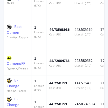
Litecoin
Cash USD
Litecoin (LTC)
Cash 
SMSN
(LTC)
Best-
1
44.73568986
223.535169
172 
Obmen
Litecoin
Cash USD
Litecoin (LTC)
Cash 
(LTC)
Стамбул, Турция
1
44.72664733
223.580362
1 25
ObmenoFF
Litecoin
Cash USD
Litecoin (LTC)
Cash 
(LTC)
Гданьск, Польша
E-
1
44.7241221
144.57543
3 00
Change
Litecoin
Cash USD
Litecoin (LTC)
Cash 
(LTC)
Москва, Россия
E-
1
44.7241221
2 658.245934
3 00
Change
Litecoin