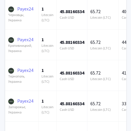
Payex24
1
45.88160334
65.72
406 
Litecoin
Черновцы,
Cash USD
Litecoin (LTC)
Cash 
(LTC)
Украина
Payex24
1
45.88160334
65.72
446 
Litecoin
Кропивницкий,
Cash USD
Litecoin (LTC)
Cash 
(LTC)
Украина
Payex24
1
45.88160334
65.72
412 
Litecoin
Тернополь,
Cash USD
Litecoin (LTC)
Cash 
(LTC)
Украина
Payex24
1
45.88160334
65.72
335 
Litecoin
Запорожье,
Cash USD
Litecoin (LTC)
Cash 
(LTC)
Украина