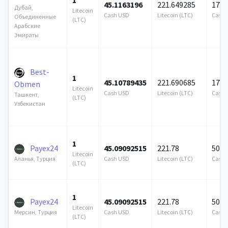
1
45.1163196
221.649285
172 
Дубай,
Litecoin
Cash USD
Litecoin (LTC)
Cash 
Объединенные
(LTC)
Арабские
Эмираты
Best-
1
45.10789435
221.690685
172 
Obmen
Litecoin
Cash USD
Litecoin (LTC)
Cash 
Ташкент,
(LTC)
Узбекистан
1
Payex24
45.09092515
221.78
500 
Litecoin
Cash USD
Litecoin (LTC)
Cash 
Аланья, Турция
(LTC)
1
Payex24
45.09092515
221.78
500 
Litecoin
Cash USD
Litecoin (LTC)
Cash 
Мерсин, Турция
(LTC)