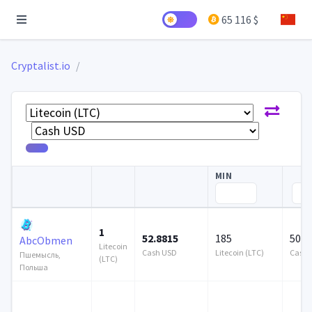
65 116 $
Cryptalist.io
MIN
1
52.8815
185
500 
AbcObmen
Litecoin
Cash USD
Litecoin (LTC)
Cash 
Пшемысль,
(LTC)
Польша