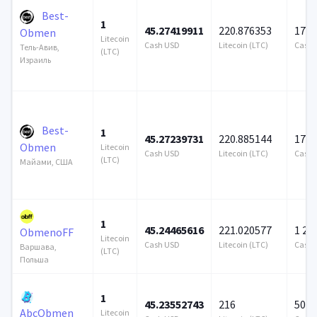
Best-
1
45.27419911
220.876353
172 
Obmen
Litecoin
Cash USD
Litecoin (LTC)
Cash 
Тель-Авив,
(LTC)
Израиль
Best-
1
45.27239731
220.885144
172 
Obmen
Litecoin
Cash USD
Litecoin (LTC)
Cash 
(LTC)
Майами, США
1
45.24465616
221.020577
1 25
ObmenoFF
Litecoin
Cash USD
Litecoin (LTC)
Cash 
Варшава,
(LTC)
Польша
1
45.23552743
216
500 
AbcObmen
Litecoin