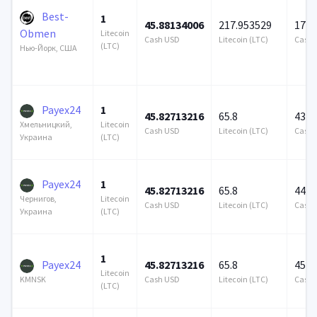
Best-
1
45.88134006
217.953529
172 
Obmen
Litecoin
Cash USD
Litecoin (LTC)
Cash 
(LTC)
Нью-Йорк, США
Payex24
1
45.82713216
65.8
437 
Litecoin
Хмельницкий,
Cash USD
Litecoin (LTC)
Cash 
(LTC)
Украина
Payex24
1
45.82713216
65.8
441 
Litecoin
Чернигов,
Cash USD
Litecoin (LTC)
Cash 
(LTC)
Украина
1
Payex24
45.82713216
65.8
450 
Litecoin
Cash USD
Litecoin (LTC)
Cash 
KMNSK
(LTC)