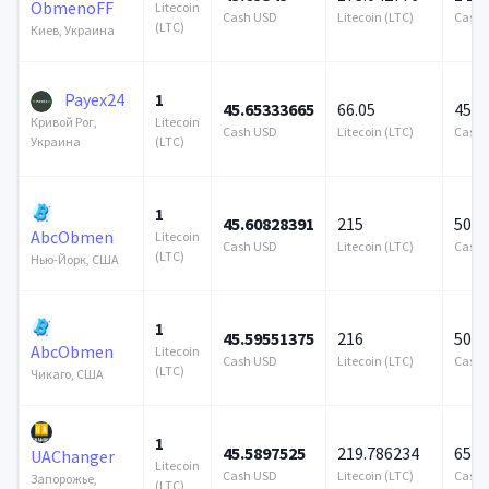
ObmenoFF
Litecoin
Cash USD
Litecoin (LTC)
Cash 
(LTC)
Киев, Украина
Payex24
1
45.65333665
66.05
452 
Litecoin
Кривой Рог,
Cash USD
Litecoin (LTC)
Cash 
(LTC)
Украина
1
45.60828391
215
500 
AbcObmen
Litecoin
Cash USD
Litecoin (LTC)
Cash 
(LTC)
Нью-Йорк, США
1
45.59551375
216
500 
AbcObmen
Litecoin
Cash USD
Litecoin (LTC)
Cash 
(LTC)
Чикаго, США
1
45.5897525
219.786234
656 
UAChanger
Litecoin
Cash USD
Litecoin (LTC)
Cash 
Запорожье,
(LTC)