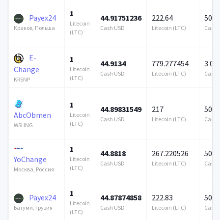
1
Payex24
44.91751236
222.64
500 
Litecoin
Cash USD
Litecoin (LTC)
Cash 
Краков, Польша
(LTC)
E-
1
44.9134
779.277454
3 00
Change
Litecoin
Cash USD
Litecoin (LTC)
Cash 
(LTC)
KRSNP
1
44.89831549
217
500 
AbcObmen
Litecoin
Cash USD
Litecoin (LTC)
Cash 
(LTC)
WSHNG
1
44.8818
267.220526
500 
YoChange
Litecoin
Cash USD
Litecoin (LTC)
Cash 
(LTC)
Москва, Россия
1
Payex24
44.87874858
222.83
500 
Litecoin
Cash USD
Litecoin (LTC)
Cash 
Батуми, Грузия
(LTC)