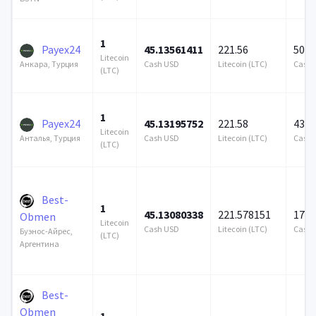
1
Payex24
45.13561411
221.56
500 
Litecoin
Cash USD
Litecoin (LTC)
Cash 
Анкара, Турция
(LTC)
1
Payex24
45.13195752
221.58
436 
Litecoin
Cash USD
Litecoin (LTC)
Cash 
Анталья, Турция
(LTC)
Best-
1
45.13080338
221.578151
172 
Obmen
Litecoin
Cash USD
Litecoin (LTC)
Cash 
Буэнос-Айрес,
(LTC)
Аргентина
Best-
Obmen