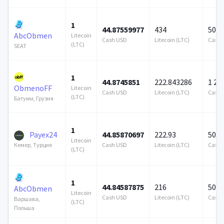
1
44.87559977
434
500 
AbcObmen
Litecoin
Cash USD
Litecoin (LTC)
Cash 
(LTC)
SEAT
1
44.8745851
222.843286
1 25
ObmenoFF
Litecoin
Cash USD
Litecoin (LTC)
Cash 
(LTC)
Батуми, Грузия
1
Payex24
44.85870697
222.93
500 
Litecoin
Cash USD
Litecoin (LTC)
Cash 
Кемер, Турция
(LTC)
1
44.84587875
216
500 
AbcObmen
Litecoin
Cash USD
Litecoin (LTC)
Cash 
Варшава,
(LTC)
Польша