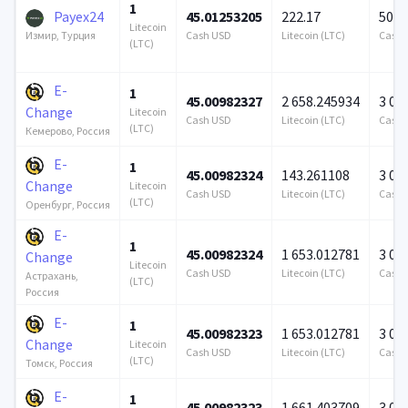
1
Payex24
45.01253205
222.17
500 
Litecoin
Cash USD
Litecoin (LTC)
Cash 
Измир, Турция
(LTC)
E-
1
45.00982327
2 658.245934
3 00
Change
Litecoin
Cash USD
Litecoin (LTC)
Cash 
(LTC)
Кемерово, Россия
E-
1
45.00982324
143.261108
3 00
Change
Litecoin
Cash USD
Litecoin (LTC)
Cash 
(LTC)
Оренбург, Россия
E-
1
45.00982324
1 653.012781
3 00
Change
Litecoin
Cash USD
Litecoin (LTC)
Cash 
Астрахань,
(LTC)
Россия
E-
1
45.00982323
1 653.012781
3 00
Change
Litecoin
Cash USD
Litecoin (LTC)
Cash 
(LTC)
Томск, Россия
E-
1
45.00982323
1 661.403709
3 00