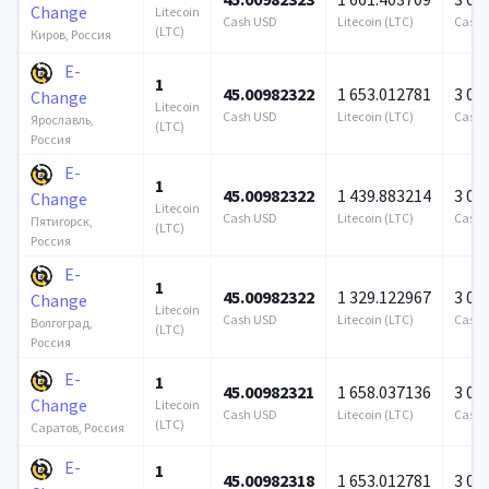
Change
Litecoin
Cash USD
Litecoin (LTC)
Cash 
(LTC)
Киров, Россия
E-
1
45.00982322
1 653.012781
3 00
Change
Litecoin
Cash USD
Litecoin (LTC)
Cash 
Ярославль,
(LTC)
Россия
E-
1
45.00982322
1 439.883214
3 00
Change
Litecoin
Cash USD
Litecoin (LTC)
Cash 
Пятигорск,
(LTC)
Россия
E-
1
45.00982322
1 329.122967
3 00
Change
Litecoin
Cash USD
Litecoin (LTC)
Cash 
Волгоград,
(LTC)
Россия
E-
1
45.00982321
1 658.037136
3 00
Change
Litecoin
Cash USD
Litecoin (LTC)
Cash 
(LTC)
Саратов, Россия
E-
1
45.00982318
1 653.012781
3 00