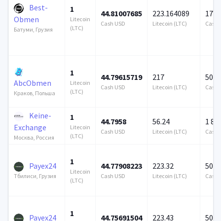
Best-
1
44.81007685
223.164089
172 
Obmen
Litecoin
Cash USD
Litecoin (LTC)
Cash 
(LTC)
Батуми, Грузия
1
44.79615719
217
500 
AbcObmen
Litecoin
Cash USD
Litecoin (LTC)
Cash 
(LTC)
Краков, Польша
Keine-
1
44.7958
56.24
1 85
Exchange
Litecoin
Cash USD
Litecoin (LTC)
Cash 
(LTC)
Москва, Россия
1
Payex24
44.77908223
223.32
500 
Litecoin
Cash USD
Litecoin (LTC)
Cash 
Тбилиси, Грузия
(LTC)
1
Payex24
44.75691504
223.43
500 