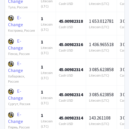
Change
Litecoin
Cash USD
Litecoin (LTC)
Cash 
(LTC)
Тула, Россия
E-
1
45.00982318
1 653.012781
3 00
Change
Litecoin
Cash USD
Litecoin (LTC)
Cash 
(LTC)
Кострома, Россия
E-
1
45.00982316
1 436.965518
3 00
Change
Litecoin
Cash USD
Litecoin (LTC)
Cash 
(LTC)
Пенза, Россия
E-
1
45.00982314
3 085.623858
3 00
Change
Litecoin
Cash USD
Litecoin (LTC)
Cash 
Хабаровск,
(LTC)
Россия
E-
1
45.00982314
3 085.623858
3 00
Change
Litecoin
Cash USD
Litecoin (LTC)
Cash 
(LTC)
Сургут, Россия
E-
1
45.00982314
143.261108
3 00
Change
Litecoin
Cash USD
Litecoin (LTC)
Cash 
(LTC)
Пермь, Россия