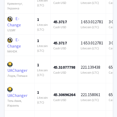
Litecoin
Cash USD
Litecoin (LTC)
Cash 
Кременчуг,
(LTC)
Украина
E-
1
45.3717
1 653.012781
3 00
Change
Litecoin
Cash USD
Litecoin (LTC)
Cash 
(LTC)
USSRY
E-
1
45.3717
1 653.012781
3 00
Change
Litecoin
Cash USD
Litecoin (LTC)
Cash 
(LTC)
NKHDK
1
45.31077798
221.139438
656 
UAChanger
Litecoin
Cash USD
Litecoin (LTC)
Cash 
(LTC)
Лодзь, Польша
1
45.30696264
221.158061
656 
UAChanger
Litecoin
Cash USD
Litecoin (LTC)
Cash 
Тель-Авив,
(LTC)
Израиль