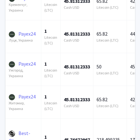
45.81312333
65.82
428 
Litecoin
Кременчуг,
Cash USD
Litecoin (LTC)
Cash 
(LTC)
Украина
1
Payex24
45.81312333
65.82
449 
Litecoin
Cash USD
Litecoin (LTC)
Cash 
Луцк, Украина
(LTC)
Payex24
1
45.81312333
50
451 
Litecoin
Ужгород,
Cash USD
Litecoin (LTC)
Cash 
(LTC)
Украина
Payex24
1
45.81312333
65.82
422 
Litecoin
Житомир,
Cash USD
Litecoin (LTC)
Cash 
(LTC)
Украина
Best-
1
45.76672967
218.499335
172 