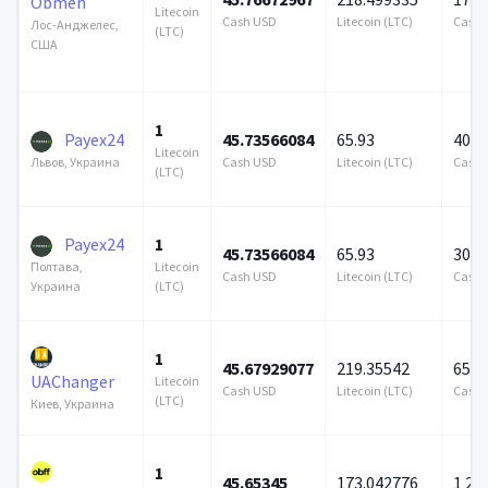
Obmen
Litecoin
Cash USD
Litecoin (LTC)
Cash 
Лос-Анджелес,
(LTC)
США
1
Payex24
45.73566084
65.93
408 
Litecoin
Cash USD
Litecoin (LTC)
Cash 
Львов, Украина
(LTC)
Payex24
1
45.73566084
65.93
305 
Litecoin
Полтава,
Cash USD
Litecoin (LTC)
Cash 
(LTC)
Украина
1
45.67929077
219.35542
656 
UAChanger
Litecoin
Cash USD
Litecoin (LTC)
Cash 
(LTC)
Киев, Украина
1
45.65345
173.042776
1 25