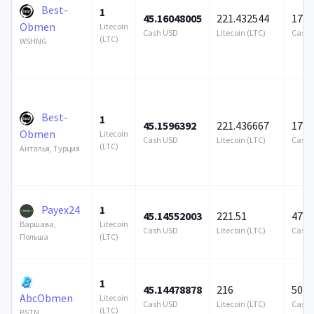
Best-
1
45.16048005
221.432544
172 
Obmen
Litecoin
Cash USD
Litecoin (LTC)
Cash 
(LTC)
WSHNG
Best-
1
45.1596392
221.436667
172 
Obmen
Litecoin
Cash USD
Litecoin (LTC)
Cash 
(LTC)
Анталья, Турция
Payex24
1
45.14552003
221.51
476 
Litecoin
Варшава,
Cash USD
Litecoin (LTC)
Cash 
(LTC)
Польша
1
45.14478878
216
500 
AbcObmen
Litecoin
Cash USD
Litecoin (LTC)
Cash 
(LTC)
BSTN