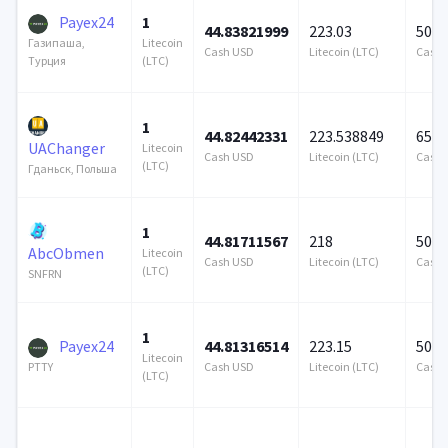
Payex24
1
44.83821999
223.03
500 
Litecoin
Газипаша,
Cash USD
Litecoin (LTC)
Cash 
(LTC)
Турция
1
44.82442331
223.538849
656 
UAChanger
Litecoin
Cash USD
Litecoin (LTC)
Cash 
(LTC)
Гданьск, Польша
1
44.81711567
218
500 
AbcObmen
Litecoin
Cash USD
Litecoin (LTC)
Cash 
(LTC)
SNFRN
1
Payex24
44.81316514
223.15
500 
Litecoin
Cash USD
Litecoin (LTC)
Cash 
PTTY
(LTC)