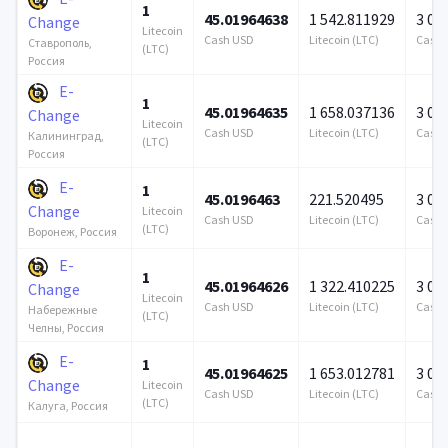
1
45.01964638
1 542.811929
3 00
Change
Litecoin
Cash USD
Litecoin (LTC)
Cash 
Ставрополь,
(LTC)
Россия
E-
1
45.01964635
1 658.037136
3 00
Change
Litecoin
Cash USD
Litecoin (LTC)
Cash 
Калининград,
(LTC)
Россия
E-
1
45.0196463
221.520495
3 00
Change
Litecoin
Cash USD
Litecoin (LTC)
Cash 
(LTC)
Воронеж, Россия
E-
1
45.01964626
1 322.410225
3 00
Change
Litecoin
Cash USD
Litecoin (LTC)
Cash 
Набережные
(LTC)
Челны, Россия
E-
1
45.01964625
1 653.012781
3 00
Change
Litecoin
Cash USD
Litecoin (LTC)
Cash 
(LTC)
Калуга, Россия