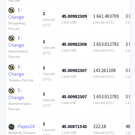
Россия
E-
1
45.00982309
1 661.403709
3 00
Change
Litecoin
Cash USD
Litecoin (LTC)
Cash 
Владимир,
(LTC)
Россия
E-
1
45.00982308
1 653.012781
3 00
Change
Litecoin
Cash USD
Litecoin (LTC)
Cash 
Архангельск,
(LTC)
Россия
E-
1
45.00982307
143.261108
3 00
Change
Litecoin
Cash USD
Litecoin (LTC)
Cash 
(LTC)
Тюмень, Россия
E-
1
45.00982307
1 653.012781
3 00
Change
Litecoin
Cash USD
Litecoin (LTC)
Cash 
Магнитогорск,
(LTC)
Россия
1
Payex24
45.00871543
222.18
485 
Litecoin
Cash USD
Litecoin (LTC)
Cash 
Вроцлав, Польша