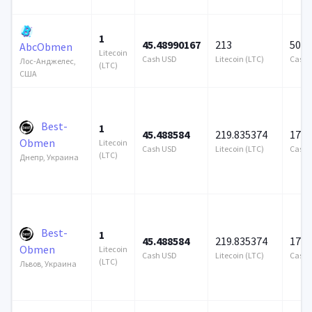
1
45.48990167
213
500 
AbcObmen
Litecoin
Cash USD
Litecoin (LTC)
Cash 
Лос-Анджелес,
(LTC)
США
Best-
1
45.488584
219.835374
172 
Obmen
Litecoin
Cash USD
Litecoin (LTC)
Cash 
(LTC)
Днепр, Украина
Best-
1
45.488584
219.835374
172 
Obmen
Litecoin
Cash USD
Litecoin (LTC)
Cash 
(LTC)
Львов, Украина