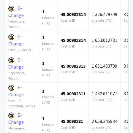
E-
1
45.00982314
1 326.429709
3 00
Change
Litecoin
Cash USD
Litecoin (LTC)
Cash 
Чебоксары,
(LTC)
Россия
E-
1
45.00982314
1 653.012781
3 00
Change
Litecoin
Cash USD
Litecoin (LTC)
Cash 
(LTC)
Рязань, Россия
E-
1
45.00982313
1 661.403709
3 00
Change
Litecoin
Cash USD
Litecoin (LTC)
Cash 
Череповец,
(LTC)
Россия
E-
1
45.00982311
1 432.611077
3 00
Change
Litecoin
Cash USD
Litecoin (LTC)
Cash 
Нижний
(LTC)
Новгород, Россия
E-
1
45.0098231
2 658.245934
3 00
Change
Litecoin
Cash USD
Litecoin (LTC)
Cash 
Мурманск,
(LTC)