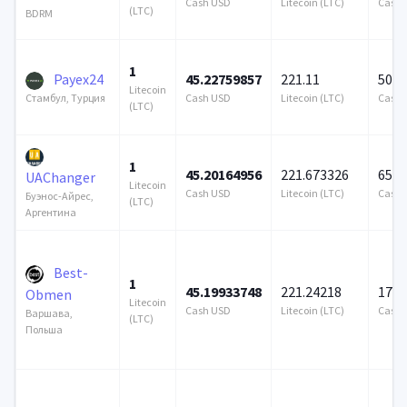
Cash USD
Litecoin (LTC)
Cash 
(LTC)
BDRM
1
Payex24
45.22759857
221.11
500 
Litecoin
Cash USD
Litecoin (LTC)
Cash 
Стамбул, Турция
(LTC)
1
45.20164956
221.673326
656 
UAChanger
Litecoin
Cash USD
Litecoin (LTC)
Cash 
Буэнос-Айрес,
(LTC)
Аргентина
Best-
1
45.19933748
221.24218
172 
Obmen
Litecoin
Cash USD
Litecoin (LTC)
Cash 
Варшава,
(LTC)
Польша