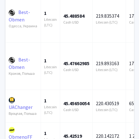
Best-
1
45.488584
219.835374
172 
Obmen
Litecoin
Cash USD
Litecoin (LTC)
Cash 
(LTC)
Одесса, Украина
Best-
1
45.47662985
219.893163
172 
Obmen
Litecoin
Cash USD
Litecoin (LTC)
Cash 
(LTC)
Краков, Польша
1
45.45650054
220.430519
656 
UAChanger
Litecoin
Cash USD
Litecoin (LTC)
Cash 
(LTC)
Вроцлав, Польша
1
45.42519
220.142172
1 25
ObmenoFF