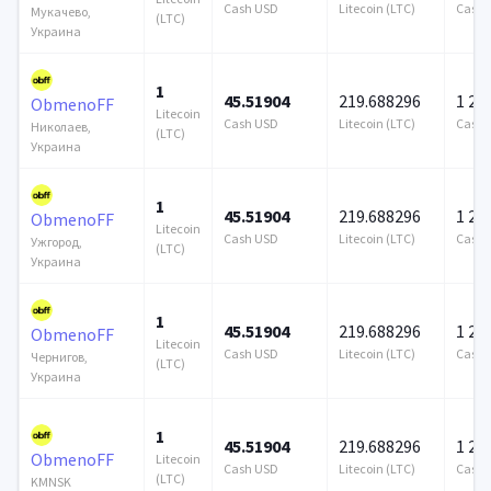
Cash USD
Litecoin (LTC)
Cash 
Мукачево,
(LTC)
Украина
1
45.51904
219.688296
1 25
ObmenoFF
Litecoin
Cash USD
Litecoin (LTC)
Cash 
Николаев,
(LTC)
Украина
1
45.51904
219.688296
1 25
ObmenoFF
Litecoin
Cash USD
Litecoin (LTC)
Cash 
Ужгород,
(LTC)
Украина
1
45.51904
219.688296
1 25
ObmenoFF
Litecoin
Cash USD
Litecoin (LTC)
Cash 
Чернигов,
(LTC)
Украина
1
45.51904
219.688296
1 25
ObmenoFF
Litecoin
Cash USD
Litecoin (LTC)
Cash 
(LTC)
KMNSK