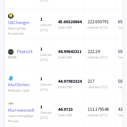
(LTC)
1
45.00320864
222.650791
656 
UAChanger
Litecoin
Cash USD
Litecoin (LTC)
Cash 
Нур-Султан,
(LTC)
Казахстан
1
Payex24
44.99642311
222.24
500 
Litecoin
Cash USD
Litecoin (LTC)
Cash 
BDRM
(LTC)
1
44.97982324
217
500 
AbcObmen
Litecoin
Cash USD
Litecoin (LTC)
Cash 
(LTC)
Майами, США
1
44.9723
111.179548
43 1
Мытнинский
Litecoin
Cash USD
Litecoin (LTC)
Cash 
Санкт-Петербург,
(LTC)
Россия