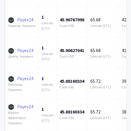
1
Payex24
45.90767998
65.68
425 
Litecoin
Cash USD
Litecoin (LTC)
Cash 
Харьков, Украина
(LTC)
1
Payex24
45.90627041
65.68
417 
Litecoin
Cash USD
Litecoin (LTC)
Cash 
Днепр, Украина
(LTC)
Payex24
1
45.88160334
65.72
399 
Litecoin
Винница,
Cash USD
Litecoin (LTC)
Cash 
(LTC)
Украина
Payex24
1
45.88160334
65.72
385 
Ивано-
Litecoin
Cash USD
Litecoin (LTC)
Cash 
Франковск,
(LTC)
Украина