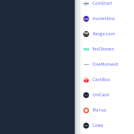
CoinStart
monetkins
4ange.com
YesObmen
OneMoment
CashBox
UniCash
Метка
Сова