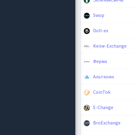
Swop
Doll-ex
Keine-Exchange
Ферма
Альткоин
CoinTok
E-Change
BroExchange