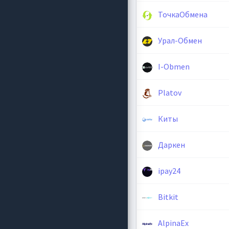
ТочкаОбмена
Урал-Обмен
I-Obmen
Platov
Киты
Даркен
ipay24
Bitkit
AlpinaEx