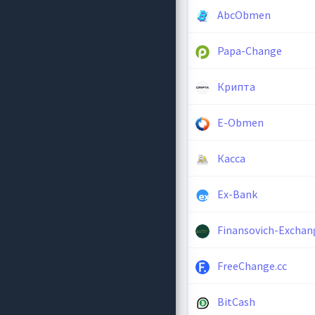
AbcObmen
Papa-Change
Крипта
E-Obmen
Касса
Ex-Bank
Finansovich-Exchan
FreeChange.cc
BitCash