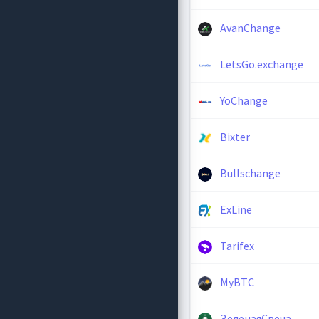
AvanChange
LetsGo.exchange
YoChange
Bixter
Bullschange
ExLine
Tarifex
MyBTC
ЗеленаяСвеча