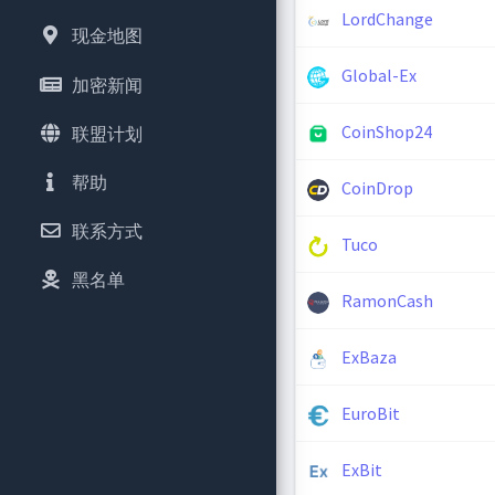
LordChange
现金地图
Global-Ex
加密新闻
CoinShop24
联盟计划
帮助
CoinDrop
联系方式
Tuco
黑名单
RamonCash
ExBaza
EuroBit
ExBit