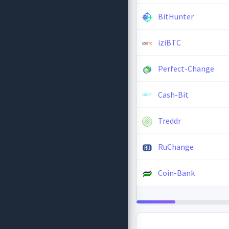
BitHunter
iziBTC
Perfect-Change
Cash-Bit
Treddr
RuChange
Coin-Bank