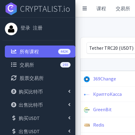
CRYPTALIST.io
课程
交易所
登录
注册
Tether TRC20 (USDT)
所有课程
442K
交易所
293
股票交易所
369Change
购买比特币
КриптоКасса
出售比特币
GreenBit
购买USDT
Redis
出售USDT