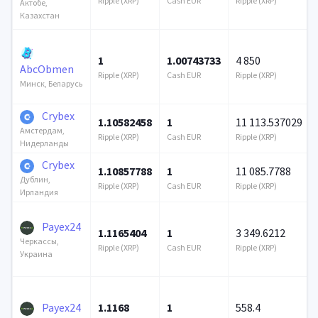
Ripple (XRP)
Cash EUR
Ripple (XRP)
Актобе,
Казахстан
1
1.00743733
4 850
AbcObmen
Ripple (XRP)
Cash EUR
Ripple (XRP)
Минск, Беларусь
Crybex
1.10582458
1
11 113.537029
Амстердам,
Ripple (XRP)
Cash EUR
Ripple (XRP)
Нидерланды
Crybex
1.10857788
1
11 085.7788
Дублин,
Ripple (XRP)
Cash EUR
Ripple (XRP)
Ирландия
Payex24
1.1165404
1
3 349.6212
Черкассы,
Ripple (XRP)
Cash EUR
Ripple (XRP)
Украина
Payex24
1.1168
1
558.4