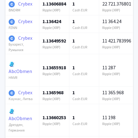
Crybex
1.13606884
1
22 721.376801
Ripple (XRP)
Cash EUR
Ripple (XRP)
BNDRM
Crybex
1.136424
1
11 364.24
Ripple (XRP)
Cash EUR
Ripple (XRP)
PZNN
Crybex
1.13649592
1
11 421.783996
Бухарест,
Ripple (XRP)
Cash EUR
Ripple (XRP)
Румыния
1.13655918
1
11 287
AbcObmen
Ripple (XRP)
Cash EUR
Ripple (XRP)
HNVR
Crybex
1.1365968
1
11 365.968
Ripple (XRP)
Cash EUR
Ripple (XRP)
Каунас, Литва
1.13660253
1
11 198
AbcObmen
Ripple (XRP)
Cash EUR
Ripple (XRP)
Дрезден,
Германия