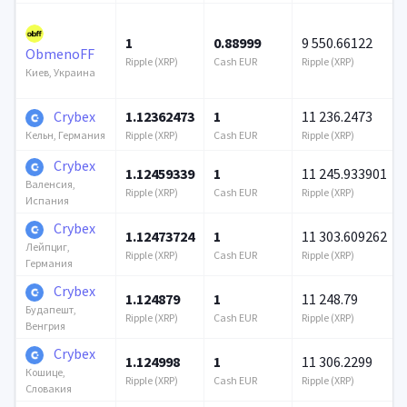
1
0.88999
9 550.66122
ObmenoFF
Ripple (XRP)
Cash EUR
Ripple (XRP)
Киев, Украина
Crybex
1.12362473
1
11 236.2473
Ripple (XRP)
Cash EUR
Ripple (XRP)
Кельн, Германия
Crybex
1.12459339
1
11 245.933901
Валенсия,
Ripple (XRP)
Cash EUR
Ripple (XRP)
Испания
Crybex
1.12473724
1
11 303.609262
Лейпциг,
Ripple (XRP)
Cash EUR
Ripple (XRP)
Германия
Crybex
1.124879
1
11 248.79
Будапешт,
Ripple (XRP)
Cash EUR
Ripple (XRP)
Венгрия
Crybex
1.124998
1
11 306.2299
Кошице,
Ripple (XRP)
Cash EUR
Ripple (XRP)
Словакия