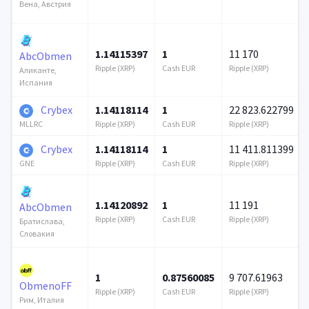
Вена, Австрия
1.14115397
1
11 170
AbcObmen
Ripple (XRP)
Cash EUR
Ripple (XRP)
Аликанте,
Испания
Crybex
1.14118114
1
22 823.622799
Ripple (XRP)
Cash EUR
Ripple (XRP)
MLLRC
Crybex
1.14118114
1
11 411.811399
Ripple (XRP)
Cash EUR
Ripple (XRP)
GNE
1.14120892
1
11 191
AbcObmen
Ripple (XRP)
Cash EUR
Ripple (XRP)
Братислава,
Словакия
1
0.87560085
9 707.61963
ObmenoFF
Ripple (XRP)
Cash EUR
Ripple (XRP)
Рим, Италия