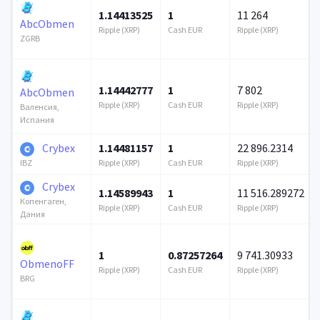
1.14413525
1
11 264
AbcObmen
Ripple (XRP)
Cash EUR
Ripple (XRP)
ZGRB
1.14442777
1
7 802
AbcObmen
Ripple (XRP)
Cash EUR
Ripple (XRP)
Валенсия,
Испания
Crybex
1.14481157
1
22 896.2314
Ripple (XRP)
Cash EUR
Ripple (XRP)
IBZ
Crybex
1.14589943
1
11 516.289272
Копенгаген,
Ripple (XRP)
Cash EUR
Ripple (XRP)
Дания
1
0.87257264
9 741.30933
ObmenoFF
Ripple (XRP)
Cash EUR
Ripple (XRP)
BRG