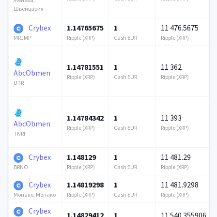
Швейцария
Crybex
1.14765675
1
11 476.5675
Ripple (XRP)
Cash EUR
Ripple (XRP)
MRJMP
1.14781551
1
11 362
AbcObmen
Ripple (XRP)
Cash EUR
Ripple (XRP)
UTR
1.14784342
1
11 393
AbcObmen
Ripple (XRP)
Cash EUR
Ripple (XRP)
TNRF
Crybex
1.148129
1
11 481.29
Ripple (XRP)
Cash EUR
Ripple (XRP)
BRNO
Crybex
1.14819298
1
11 481.9298
Ripple (XRP)
Cash EUR
Ripple (XRP)
Монако, Монако
Crybex
1.14829412
1
11 540.355906