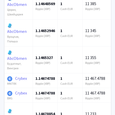
1.14648569
1
11 385
AbcObmen
Ripple (XRP)
Cash EUR
Ripple (XRP)
Цюрих,
Швейцария
1.14652946
1
11 345
AbcObmen
Ripple (XRP)
Cash EUR
Ripple (XRP)
Вроцлав,
Польша
1.1465327
1
11 355
AbcObmen
Ripple (XRP)
Cash EUR
Ripple (XRP)
Будапешт,
Венгрия
Crybex
1.14674788
1
11 467.4788
Ripple (XRP)
Cash EUR
Ripple (XRP)
MNTRX
Crybex
1.14674788
1
11 467.4788
Ripple (XRP)
Cash EUR
Ripple (XRP)
BRG
1.14678854
1
11 233