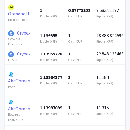
1
0.87775352
9 683.81192
ObmenoFF
Ripple (XRP)
Cash EUR
Ripple (XRP)
Краков, Польша
Crybex
1.139355
1
28 483.874999
Севилья,
Ripple (XRP)
Cash EUR
Ripple (XRP)
Испания
Crybex
1.13955728
1
22 848.123463
Ripple (XRP)
Cash EUR
Ripple (XRP)
LJBLJ
1.13984377
1
11 184
AbcObmen
Ripple (XRP)
Cash EUR
Ripple (XRP)
ESSN
1.13997099
1
11 315
AbcObmen
Ripple (XRP)
Cash EUR
Ripple (XRP)
Берлин,
Германия