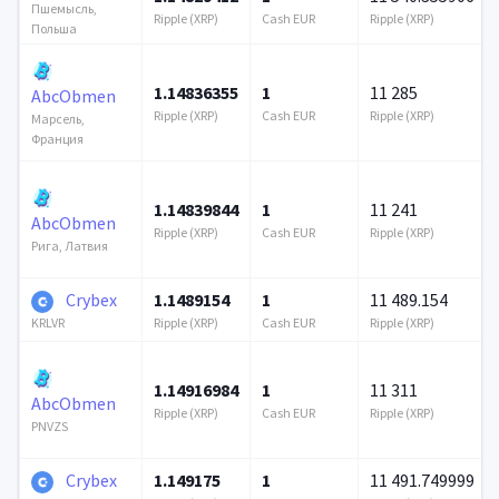
Пшемысль,
Ripple (XRP)
Cash EUR
Ripple (XRP)
Польша
1.14836355
1
11 285
AbcObmen
Ripple (XRP)
Cash EUR
Ripple (XRP)
Марсель,
Франция
1.14839844
1
11 241
AbcObmen
Ripple (XRP)
Cash EUR
Ripple (XRP)
Рига, Латвия
Crybex
1.1489154
1
11 489.154
Ripple (XRP)
Cash EUR
Ripple (XRP)
KRLVR
1.14916984
1
11 311
AbcObmen
Ripple (XRP)
Cash EUR
Ripple (XRP)
PNVZS
Crybex
1.149175
1
11 491.749999