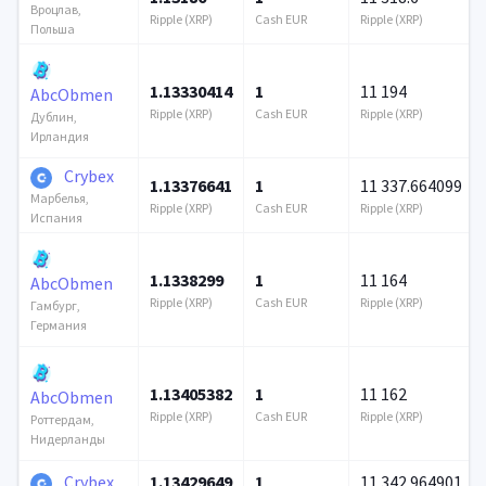
Вроцлав,
Ripple (XRP)
Cash EUR
Ripple (XRP)
Польша
1.13330414
1
11 194
AbcObmen
Ripple (XRP)
Cash EUR
Ripple (XRP)
Дублин,
Ирландия
Crybex
1.13376641
1
11 337.664099
Марбелья,
Ripple (XRP)
Cash EUR
Ripple (XRP)
Испания
1.1338299
1
11 164
AbcObmen
Ripple (XRP)
Cash EUR
Ripple (XRP)
Гамбург,
Германия
1.13405382
1
11 162
AbcObmen
Ripple (XRP)
Cash EUR
Ripple (XRP)
Роттердам,
Нидерланды
Crybex
1.13429649
1
11 342.964901