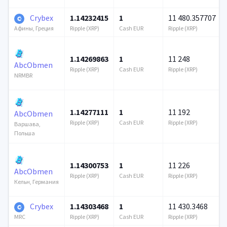
Crybex
1.14232415
1
11 480.357707
Ripple (XRP)
Cash EUR
Ripple (XRP)
Афины, Греция
1.14269863
1
11 248
AbcObmen
Ripple (XRP)
Cash EUR
Ripple (XRP)
NRMBR
1.14277111
1
11 192
AbcObmen
Ripple (XRP)
Cash EUR
Ripple (XRP)
Варшава,
Польша
1.14300753
1
11 226
AbcObmen
Ripple (XRP)
Cash EUR
Ripple (XRP)
Кельн, Германия
Crybex
1.14303468
1
11 430.3468
Ripple (XRP)
Cash EUR
Ripple (XRP)
MRC