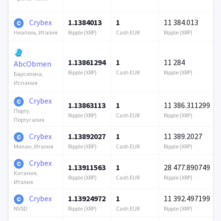
Crybex
1.1384013
1
11 384.013
Ripple (XRP)
Cash EUR
Ripple (XRP)
Неаполь, Италия
1.13861294
1
11 284
AbcObmen
Ripple (XRP)
Cash EUR
Ripple (XRP)
Барселона,
Испания
Crybex
1.13863113
1
11 386.311299
Порту,
Ripple (XRP)
Cash EUR
Ripple (XRP)
Португалия
Crybex
1.13892027
1
11 389.2027
Ripple (XRP)
Cash EUR
Ripple (XRP)
Милан, Италия
Crybex
1.13911563
1
28 477.890749
Катания,
Ripple (XRP)
Cash EUR
Ripple (XRP)
Италия
Crybex
1.13924972
1
11 392.497199
Ripple (XRP)
Cash EUR
Ripple (XRP)
NVSD