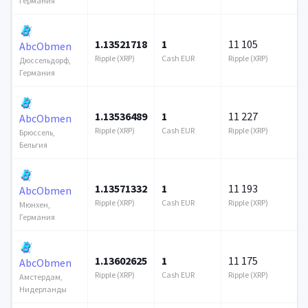
Германия
1.13521718
1
11 105
AbcObmen
Ripple (XRP)
Cash EUR
Ripple (XRP)
Дюссельдорф,
Германия
1.13536489
1
11 227
AbcObmen
Ripple (XRP)
Cash EUR
Ripple (XRP)
Брюссель,
Бельгия
1.13571332
1
11 193
AbcObmen
Ripple (XRP)
Cash EUR
Ripple (XRP)
Мюнхен,
Германия
1.13602625
1
11 175
AbcObmen
Ripple (XRP)
Cash EUR
Ripple (XRP)
Амстердам,
Нидерланды