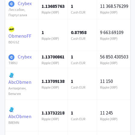
Crybex
1.13685763
1
11 368.576299
Лиссабон,
Ripple (XRP)
Cash EUR
Ripple (XRP)
Португалия
1
0.87958
9 663.69109
ObmenoFF
Ripple (XRP)
Cash EUR
Ripple (XRP)
BDGSZ
Crybex
1.13700861
1
56 850.430503
Ripple (XRP)
Cash EUR
Ripple (XRP)
TRRVJ
1.13709138
1
11 150
AbcObmen
Ripple (XRP)
Cash EUR
Ripple (XRP)
Антверпен,
Бельгия
1.13732218
1
11 245
AbcObmen
Ripple (XRP)
Cash EUR
Ripple (XRP)
BREMN