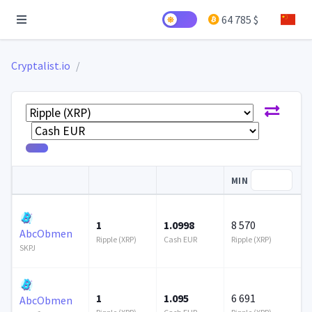
64 785 $
Cryptalist.io
MIN
1
1.0998
8 570
AbcObmen
Ripple (XRP)
Cash EUR
Ripple (XRP)
SKPJ
1
1.095
6 691
AbcObmen