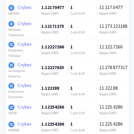
Crybex
1.12170477
1
11 217.0477
Ripple (XRP)
Cash EUR
Ripple (XRP)
BREMN
Crybex
1.12171375
1
11 273.223188
Мюнхен,
Ripple (XRP)
Cash EUR
Ripple (XRP)
Германия
Crybex
1.12227266
1
11 222.7266
Варшава,
Ripple (XRP)
Cash EUR
Ripple (XRP)
Польша
Crybex
1.12227635
1
11 278.877317
Антверпен,
Ripple (XRP)
Cash EUR
Ripple (XRP)
Бельгия
Crybex
1.122288
1
11 222.88
Аликанте,
Ripple (XRP)
Cash EUR
Ripple (XRP)
Испания
Crybex
1.12254286
1
11 225.4286
Ripple (XRP)
Cash EUR
Ripple (XRP)
HNVR
Crybex
1.12254286
1
11 225.4286
Ripple (XRP)
Cash EUR
Ripple (XRP)
NRMBR