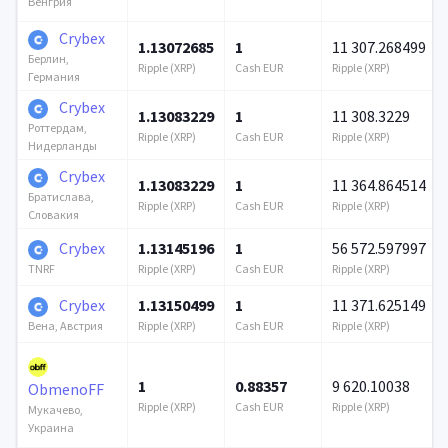
Венгрия
Crybex
1.13072685
1
11 307.268499
Берлин,
Ripple (XRP)
Cash EUR
Ripple (XRP)
Германия
Crybex
1.13083229
1
11 308.3229
Роттердам,
Ripple (XRP)
Cash EUR
Ripple (XRP)
Нидерланды
Crybex
1.13083229
1
11 364.864514
Братислава,
Ripple (XRP)
Cash EUR
Ripple (XRP)
Словакия
Crybex
1.13145196
1
56 572.597997
Ripple (XRP)
Cash EUR
Ripple (XRP)
TNRF
Crybex
1.13150499
1
11 371.625149
Ripple (XRP)
Cash EUR
Ripple (XRP)
Вена, Австрия
1
0.88357
9 620.10038
ObmenoFF
Ripple (XRP)
Cash EUR
Ripple (XRP)
Мукачево,
Украина