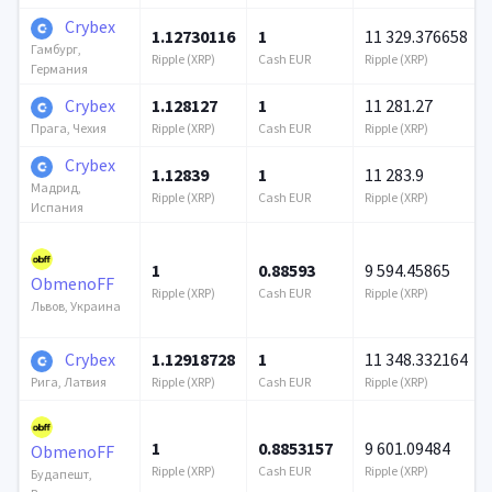
Crybex
1.12730116
1
11 329.376658
Гамбург,
Ripple (XRP)
Cash EUR
Ripple (XRP)
Германия
Crybex
1.128127
1
11 281.27
Ripple (XRP)
Cash EUR
Ripple (XRP)
Прага, Чехия
Crybex
1.12839
1
11 283.9
Мадрид,
Ripple (XRP)
Cash EUR
Ripple (XRP)
Испания
1
0.88593
9 594.45865
ObmenoFF
Ripple (XRP)
Cash EUR
Ripple (XRP)
Львов, Украина
Crybex
1.12918728
1
11 348.332164
Ripple (XRP)
Cash EUR
Ripple (XRP)
Рига, Латвия
1
0.8853157
9 601.09484
ObmenoFF
Ripple (XRP)
Cash EUR
Ripple (XRP)
Будапешт,