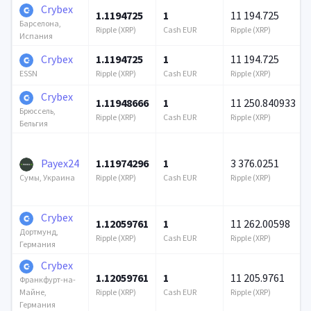
Crybex
1.1194725
1
11 194.725
Барселона,
Ripple (XRP)
Cash EUR
Ripple (XRP)
Испания
Crybex
1.1194725
1
11 194.725
Ripple (XRP)
Cash EUR
Ripple (XRP)
ESSN
Crybex
1.11948666
1
11 250.840933
Брюссель,
Ripple (XRP)
Cash EUR
Ripple (XRP)
Бельгия
Payex24
1.11974296
1
3 376.0251
Ripple (XRP)
Cash EUR
Ripple (XRP)
Сумы, Украина
Crybex
1.12059761
1
11 262.00598
Дортмунд,
Ripple (XRP)
Cash EUR
Ripple (XRP)
Германия
Crybex
1.12059761
1
11 205.9761
Франкфурт-на-
Ripple (XRP)
Cash EUR
Ripple (XRP)
Майне,
Германия