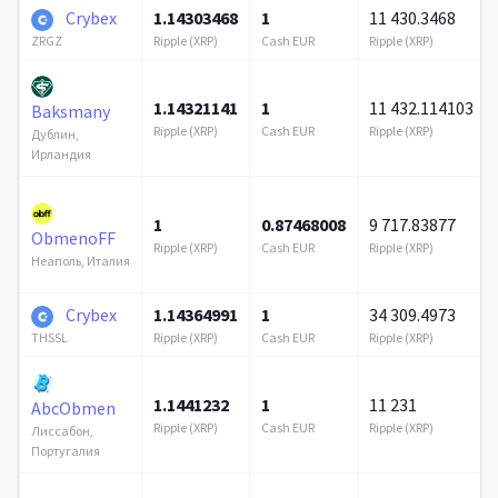
Crybex
1.14303468
1
11 430.3468
Ripple (XRP)
Cash EUR
Ripple (XRP)
ZRGZ
1.14321141
1
11 432.114103
Baksmany
Ripple (XRP)
Cash EUR
Ripple (XRP)
Дублин,
Ирландия
1
0.87468008
9 717.83877
ObmenoFF
Ripple (XRP)
Cash EUR
Ripple (XRP)
Неаполь, Италия
Crybex
1.14364991
1
34 309.4973
Ripple (XRP)
Cash EUR
Ripple (XRP)
THSSL
1.1441232
1
11 231
AbcObmen
Ripple (XRP)
Cash EUR
Ripple (XRP)
Лиссабон,
Португалия