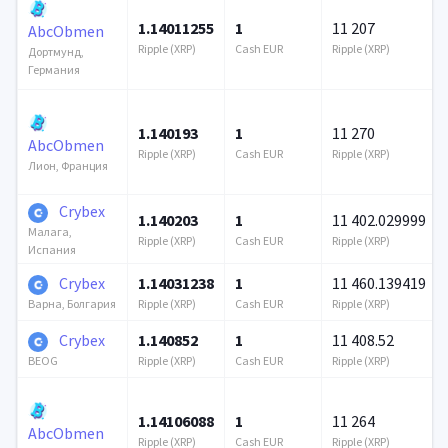
1.14011255
1
11 207
AbcObmen
Ripple (XRP)
Cash EUR
Ripple (XRP)
Дортмунд,
Германия
1.140193
1
11 270
AbcObmen
Ripple (XRP)
Cash EUR
Ripple (XRP)
Лион, Франция
Crybex
1.140203
1
11 402.029999
Малага,
Ripple (XRP)
Cash EUR
Ripple (XRP)
Испания
Crybex
1.14031238
1
11 460.139419
Ripple (XRP)
Cash EUR
Ripple (XRP)
Варна, Болгария
Crybex
1.140852
1
11 408.52
Ripple (XRP)
Cash EUR
Ripple (XRP)
BEOG
1.14106088
1
11 264
AbcObmen
Ripple (XRP)
Cash EUR
Ripple (XRP)