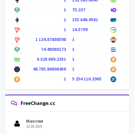
1
75.237
1
155 646.9581
1
24.5799
1 124.87888598
1
74.48080173
1
6 328 669.2351
1
48 785.86808456
1
1
5 254 110.2965
FreeChange.cc
Максим
22.09.2025