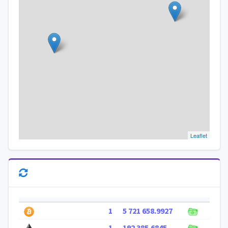
Leaflet
1
5 721 658.9927
1
192 385.6845